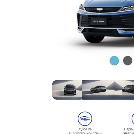
Кузов из
Перед
высокопрочной стали
светод