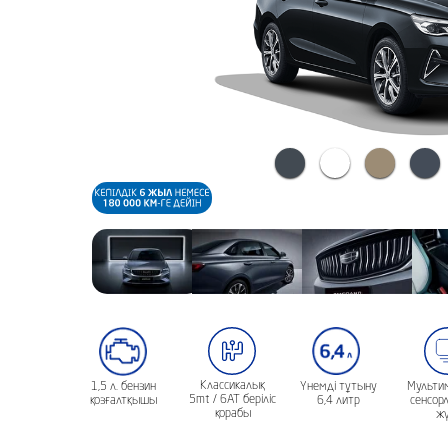
Классикалық
1,5 л. бензин
Үнемді тұтыну
Мульти
5mt / 6AT беріліс
қозғалтқышы
6,4 литр
сенсор
қорабы
жү