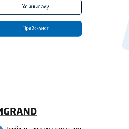
Ұсыныс алу
Прайс-лист
MGRAND