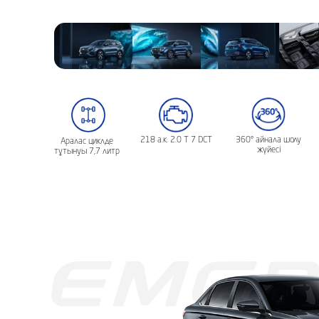
218 а.к. 2.0 Т 7 DCT
360° айнала шолу
Аралас циклде
жүйесі
тұтынуы 7,7 литр