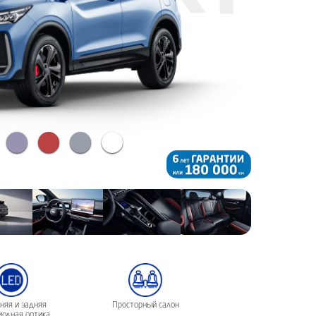
няя и задняя
Просторный салон
иодная оптика