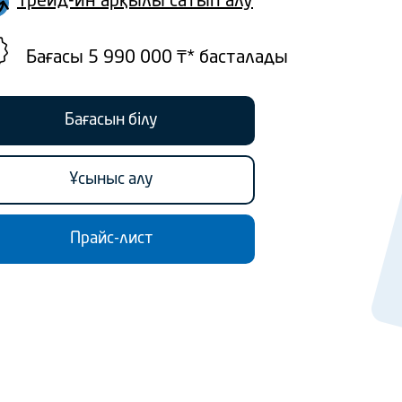
Трейд-ин арқылы сатып алу
Бағасы 5 990 000 ₸* басталады
Бағасын білу
Ұсыныс алу
Прайс-лист