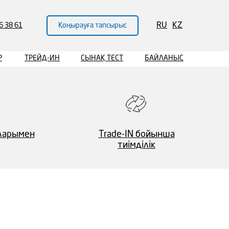
RU
KZ
Қоңырауға тапсырыс
6 38 61
03
/
06
Р
ТРЕЙД-ИН
СЫНАҚ ТЕСТ
БАЙЛАНЫС
яларымен
Trade-IN бойынша
тиімділік