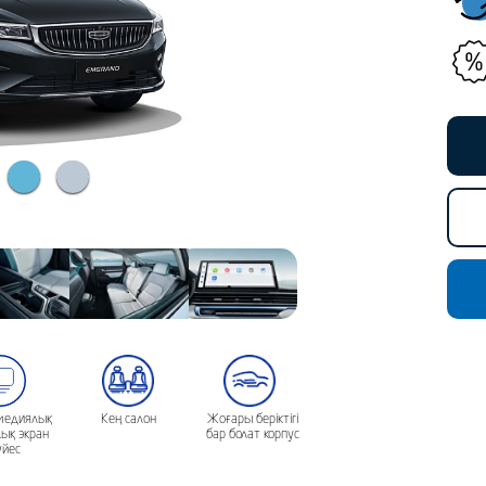
медиялық
Кең салон
Жоғары беріктігі
лық экран
бар болат корпус
йес