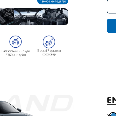
5 есікті 7 орынды
Багаж бөлімі 227 ден
кроссовер
2360 л ге дейін
E